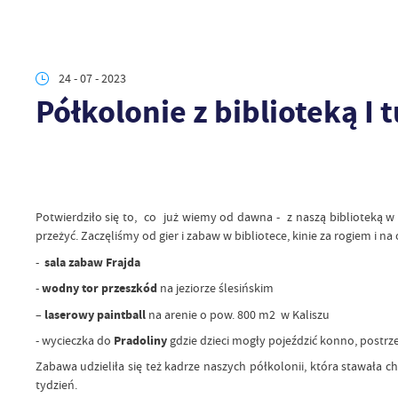
24 - 07 - 2023
Półkolonie z biblioteką I 
Potwierdziło się to, co już wiemy od dawna - z naszą biblioteką w
przeżyć. Zaczęliśmy od gier i zabaw w bibliotece, kinie za rogiem i na
-
sala zabaw Frajda
-
wodny tor przeszkód
na jeziorze ślesińskim
–
laserowy paintball
na arenie o pow. 800 m2 w Kaliszu
- wycieczka do
Pradoliny
gdzie dzieci mogły pojeździć konno, postrz
Zabawa udzieliła się też kadrze naszych półkolonii, która stawała ch
tydzień.