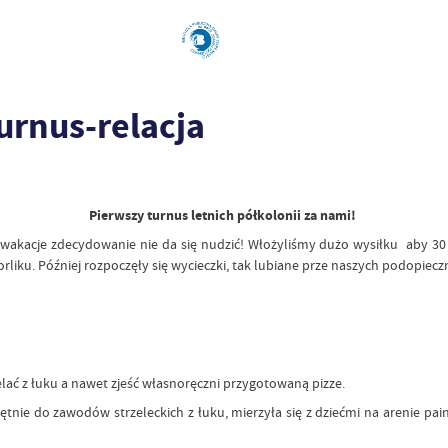
turnus-relacja
Pierwszy turnus letnich półkolonii za nami!
 wakacje zdecydowanie nie da się nudzić! Włożyliśmy dużo wysiłku aby 30
 orliku. Później rozpoczęły się wycieczki, tak lubiane prze naszych podopiecz
elać z łuku a nawet zjeść własnoręczni przygotowaną pizze.
ętnie do zawodów strzeleckich z łuku, mierzyła się z dziećmi na arenie pai