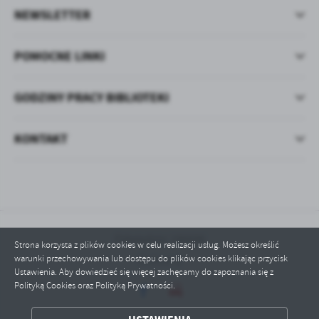
NEWSLETTER
POMOCNE LINKI
GODZINY PRACY BIBLIOTEKI
KONTAKT
Odwiedzin: 186696
Strona korzysta z plików cookies w celu realizacji usług. Możesz określić
warunki przechowywania lub dostępu do plików cookies klikając przycisk
Online: 1
Ustawienia. Aby dowiedzieć się więcej zachęcamy do zapoznania się z
Polityką Cookies oraz Polityką Prywatności.
ZAPISZ WYBRANE