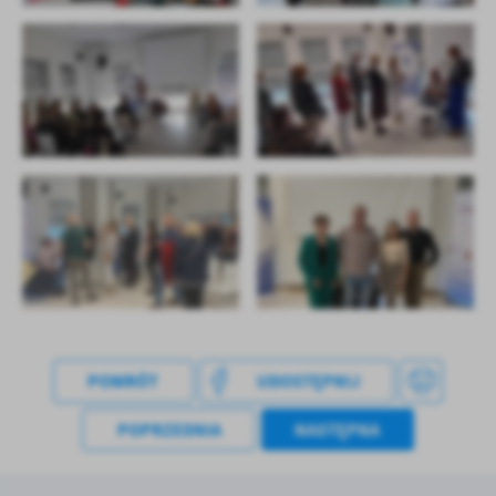
treści w postaci wiadomości, ofert, komunikatów mediów
społecznościowych.
POWRÓT
UDOSTĘPNIJ
POPRZEDNIA
NASTĘPNA